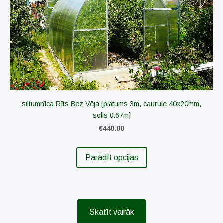
siltumnīca Rīts Bez Vēja [platums 3m, caurule 40x20mm,
solis 0.67m]
€440.00
Parādīt opcijas
​Skatīt vairāk​