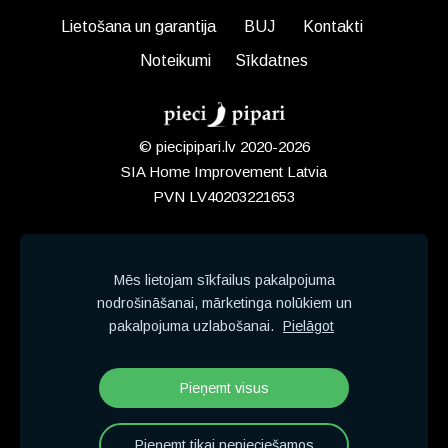
Lietošana un garantija
BUJ
Kontakti
Noteikumi
Sīkdatnes
© piecipipari.lv 2020-2026
SIA Home Improvement Latvia
PVN LV40203221653
Mēs lietojam sīkfailus pakalpojuma
28 619 619
nodrošināšanai, mārketinga nolūkiem un
pakalpojuma uzlabošanai.
Pielāgot
Pieņemt visus
Pieņemt tikai nepieciešamos