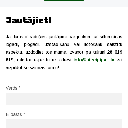
Jautājiet!
Ja Jums ir radušies jautājumi par jebkuru ar siltumnīcas
iegādi, piegādi, uzstādīšanu vai lietošanu saistītu
aspektu, uzdodiet tos mums, zvanot pa tālruni
28 619
619
, rakstot e-pastu uz adresi
info@piecipipari.lv
vai
aizpildot šo saziņas formu!
Vārds
*
E-pasts
*